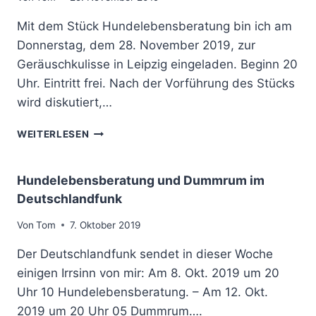
N
M
S
Mit dem Stück Hundelebensberatung bin ich am
M
C
D
Donnerstag, dem 28. November 2019, zur
H
R
Geräuschkulisse in Leipzig eingeladen. Beginn 20
I
K
R
Uhr. Eintritt frei. Nach der Vorführung des Stücks
U
M
L
wird diskutiert,…
E
T
B
U
E
WEITERLESEN
E
R
I
I
N
M
L
Hundelebensberatung und Dummrum im
H
A
Deutschlandfunk
Ö
D
R
U
Von
Tom
7. Oktober 2019
S
N
P
G
Der Deutschlandfunk sendet in dieser Woche
I
G
einigen Irrsinn von mir: Am 8. Okt. 2019 um 20
E
E
L
Uhr 10 Hundelebensberatung. – Am 12. Okt.
R
F
Ä
2019 um 20 Uhr 05 Dummrum….