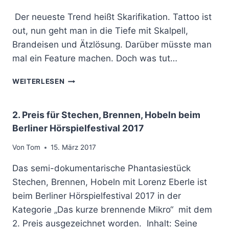
N
N
G
Der neueste Trend heißt Skarifikation. Tattoo ist
K
„
out, nun geht man in die Tiefe mit Skalpell,
K
D
U
Brandeisen und Ätzlösung. Darüber müsste man
E
L
R
mal ein Feature machen. Doch was tut…
T
A
U
U
K
WEITERLESEN
R
F
E
S
I
T
N
2. Preis für Stechen, Brennen, Hobeln beim
A
B
Berliner Hörspielfestival 2017
N
L
D
U
Von
Tom
15. März 2017
“
T
A
S
Das semi-dokumentarische Phantasiestück
M
E
Stechen, Brennen, Hobeln mit Lorenz Eberle ist
1
H
beim Berliner Hörspielfestival 2017 in der
1
N
.
.
Kategorie „Das kurze brennende Mikro“ mit dem
J
2
2. Preis ausgezeichnet worden. Inhalt: Seine
U