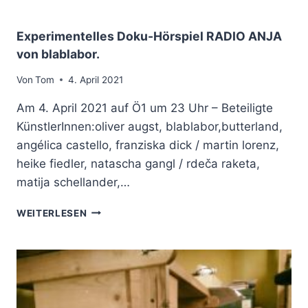
T
T
D
U
I
L
N
P
F
Experimentelles Doku-Hörspiel RADIO ANJA
G
E
K
von blablabor.
U
N
U
N
D
L
Von
Tom
4. April 2021
D
I
T
D
U
U
Am 4. April 2021 auf Ö1 um 23 Uhr – Beteiligte
U
M
R
KünstlerInnen:oliver augst, blablabor,butterland,
M
D
angélica castello, franziska dick / martin lorenz,
M
E
R
R
heike fiedler, natascha gangl / rdeča raketa,
U
F
matija schellander,…
M
I
L
E
WEITERLESEN
M
X
-
P
U
E
N
R
D
I
M
M
E