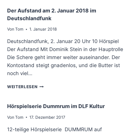
R
E
A
Der Aufstand am 2. Januar 2018 im
I
U
Deutschlandfunk
M
F
B
S
Von
Tom
1. Januar 2018
E
T
R
A
Deutschlandfunk, 2. Januar 20 Uhr 10 Hörspiel
L
N
Der Aufstand Mit Dominik Stein in der Hauptrolle
I
D
N
Die Schere geht immer weiter auseinander. Der
U
E
N
Kontostand steigt gnadenlos, und die Butter ist
R
D
noch viel…
H
S
Ö
T
D
WEITERLESEN
R
E
E
S
C
R
P
H
A
Hörspielserie Dummrum im DLF Kultur
I
E
U
E
N
F
Von
Tom
17. Dezember 2017
L
,
S
F
B
12-teilige Hörspielserie DUMMRUM auf
T
E
R