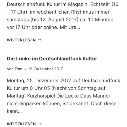
A
Deutschlandfunk Kultur im Magazin „Echtzeit“ (16
S
E
N
T
– 17 Uhr) im wöchentlichen Rhythmus immer
N
D
I
N
samstags (bis 12. August 2017) ca. 10 Minuten
A
V
E
M
vor 17 Uhr oder online. Mit Urs…
A
N
2
L
,
.
H
WEITERLESEN
H
J
Ö
O
A
R
B
N
S
Die Lücke im Deutschlandfunk Kultur
E
U
P
L
A
I
Von
Tom
12. Dezember 2017
N
R
E
A
2
Montag, 25. Dezember 2017 auf Deutschlandfunk
L
U
0
S
Kultur um 0 Uhr 05 (Nacht von Sonntag auf
F
1
E
S
Montag) Kurzhörspiel Die Lücke Dass Männer
8
R
R
nicht einparken können, ist bekannt. Doch dieser
I
I
F
M
E
kann…
2
D
D
E
U
D
WEITERLESEN