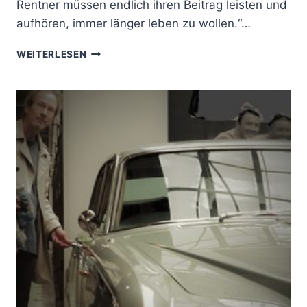
Rentner müssen endlich ihren Beitrag leisten und
aufhören, immer länger leben zu wollen.“…
U
WEITERLESEN
R
S
E
N
D
U
N
G
P
Y
R
A
M
I
D
E
N