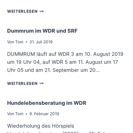
E
U
S
S
H
WEITERLESEN
T
C
U
I
H
N
V
K
D
Dummrum im WDR und SRF
A
U
E
L
L
L
Von
Tom
31. Juli 2019
2
I
E
0
S
DUMMRUM läuft auf WDR 3 am 10. August 2019
B
2
S
E
um 19 Uhr 04, auf WDR 5 am 11. August um 17
0
E
N
Uhr 05 und am 21. September um 20…
L
S
E
B
D
WEITERLESEN
I
E
U
P
R
M
Z
A
M
Hundelebensberatung im WDR
I
T
R
G
U
U
Von
Tom
9. Februar 2019
N
M
G
Wiederholung des Hörspiels
I
U
M