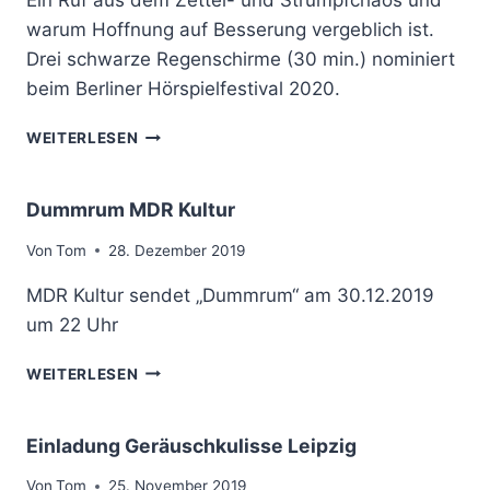
Ein Ruf aus dem Zettel- und Strumpfchaos und
A
warum Hoffnung auf Besserung vergeblich ist.
D
Drei schwarze Regenschirme (30 min.) nominiert
I
beim Berliner Hörspielfestival 2020.
O
A
D
N
WEITERLESEN
R
J
E
A
I
V
Dummrum MDR Kultur
S
O
C
N
Von
Tom
28. Dezember 2019
H
B
MDR Kultur sendet „Dummrum“ am 30.12.2019
W
L
A
A
um 22 Uhr
R
B
Z
L
D
WEITERLESEN
E
A
U
R
B
M
E
O
M
Einladung Geräuschkulisse Leipzig
G
R
R
E
.
U
Von
Tom
25. November 2019