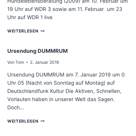
Hundelebensberatung (2009) am 10. Februar um
N
W
D
19 Uhr auf WDR 3 sowie am 11. Februar um 23
D
D
Uhr auf WDR 1 live
R
U
U
M
H
N
WEITERLESEN
M
U
D
R
N
S
U
D
R
Ursendung DUMMRUM
M
E
F
I
L
Von
Tom
2. Januar 2019
M
E
D
Ursendung DUMMRUM am 7. Januar 2019 um 0
B
E
E
Uhr 05 (Nacht von Sonntag auf Montag) auf
U
N
Deutschlandfunk Kultur Die Aktiven, Schnellen,
T
S
S
Vorlauten haben in unserer Welt das Sagen.
B
C
E
Doch…
H
R
L
A
U
WEITERLESEN
A
T
R
N
U
S
D