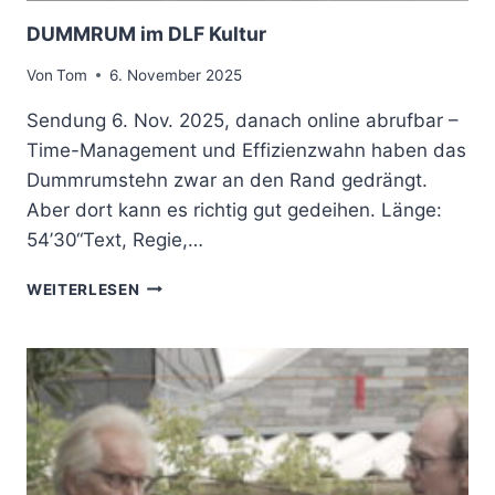
DUMMRUM im DLF Kultur
Von
Tom
6. November 2025
Sendung 6. Nov. 2025, danach online abrufbar –
Time-Management und Effizienzwahn haben das
Dummrumstehn zwar an den Rand gedrängt.
Aber dort kann es richtig gut gedeihen. Länge:
54’30“Text, Regie,…
D
WEITERLESEN
U
M
M
R
U
M
I
M
D