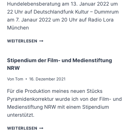
Hundelebensberatung am 13. Januar 2022 um
U
-
22 Uhr auf Deutschlandfunk Kultur – Dummrum
S
am 7. Janaur 2022 um 20 Uhr auf Radio Lora
E
München
R
I
H
E
WEITERLESEN
U
D
N
E
D
R
Stipendium der Film- und Medienstiftung
E
M
NRW
L
I
E
T
Von
Tom
16. Dezember 2021
B
F
E
A
Für die Produktion meines neuen Stücks
N
H
Pyramidenkorrektur wurde ich von der Film- und
S
R
Medienstiftung NRW mit einem Stipendium
B
E
E
unterstützt.
R
R
I
A
S
M
WEITERLESEN