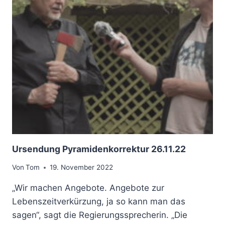
L
F
K
U
L
T
U
R
Ursendung Pyramidenkorrektur 26.11.22
Von
Tom
19. November 2022
„Wir machen Angebote. Angebote zur
Lebenszeitverkürzung, ja so kann man das
sagen“, sagt die Regierungssprecherin. „Die