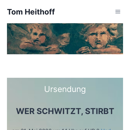
Zum
Tom Heithoff
Inhalt
springen
Ursendung
WER SCHWITZT, STIRBT