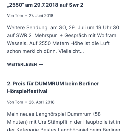
N
E
„2550“ am 29.7.2018 auf Swr 2
F
G
N
U
I
D
Von
Tom
27. Juni 2018
N
M
U
K
W
Weitere Sendung am SO, 29. Juli um 19 Uhr 30
N
D
G
auf SWR 2 Mehrspur + Gespräch mit Wolfram
R
D
Wessels. Auf 2550 Metern Höhe ist die Luft
U
schon merklich dünn. Vielleicht…
M
M
„
R
WEITERLESEN
2
U
5
M
5
2. Preis für DUMMRUM beim Berliner
0
Hörspielfestival
“
A
Von
Tom
26. April 2018
M
2
Mein neues Langhörspiel Dummrum (58
9
Minuten) mit Urs Stämpfli in der Hauptrolle ist in
.
der Kategorie Bestes Langhörspiel beim Berliner
7