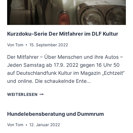
K
O
R
R
E
K
Kurzdoku-Serie Der Mitfahrer im DLF Kultur
T
Von
Tom
15. September 2022
U
R
Der Mitfahrer – Über Menschen und ihre Autos –
2
6
Jeden Samstag ab 17.9. 2022 gegen 16 Uhr 50
.
auf Deutschlandfunk Kultur im Magazin „Echtzeit“
1
und online. Die schaukelnde Ente…
1
.
K
WEITERLESEN
2
U
2
R
Z
Hundelebensberatung und Dummrum
D
O
Von
Tom
12. Januar 2022
K