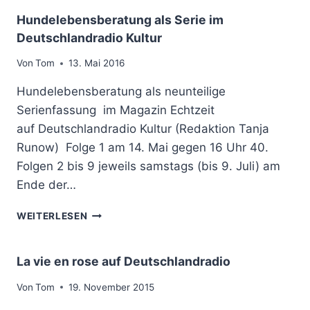
R
L
L
Hundelebensberatung als Serie im
E
K
Ü
N
Deutschlandradio Kultur
A
C
N
R
K
E
Von
Tom
13. Mai 2016
L
E
N
S
F
Hundelebensberatung als neunteilige
,
R
Ü
H
Serienfassung im Magazin Echtzeit
U
R
O
H
auf Deutschlandradio Kultur (Redaktion Tanja
D
B
E
E
Runow) Folge 1 am 14. Mai gegen 16 Uhr 40.
E
N
L
Folgen 2 bis 9 jeweils samstags (bis 9. Juli) am
A
N
Ende der…
R
B
D
E
H
WEITERLESEN
-
I
U
K
M
N
U
B
D
La vie en rose auf Deutschlandradio
R
E
E
Z
R
L
Von
Tom
19. November 2015
H
L
E
Ö