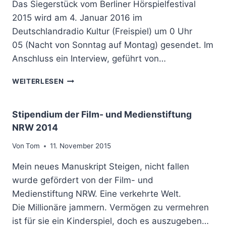
I
Das Siegerstück vom Berliner Hörspielfestival
B
R
N
E
2015 wird am 4. Januar 2016 im
S
E
N
P
Deutschlandradio Kultur (Freispiel) um 0 Uhr
R
S
I
H
05 (Nacht von Sonntag auf Montag) gesendet. Im
B
E
Ö
E
Anschluss ein Interview, geführt von…
L
R
R
P
S
A
L
R
WEITERLESEN
P
T
A
E
I
U
V
I
E
N
I
S
Stipendium der Film- und Medienstiftung
L
G
E
N
NRW 2014
F
A
E
O
E
L
N
M
Von
Tom
11. November 2015
S
S
R
I
T
S
O
Mein neues Manuskript Steigen, nicht fallen
N
I
E
S
I
wurde gefördert von der Film- und
V
R
E
E
A
Medienstiftung NRW. Eine verkehrte Welt.
I
A
R
L
E
U
Die Millionäre jammern. Vermögen zu vermehren
T
2
I
F
ist für sie ein Kinderspiel, doch es auszugeben…
0
M