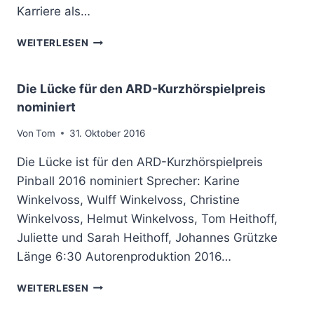
.
Karriere als…
L
P
I
R
2
WEITERLESEN
2
E
.
0
I
P
1
S
R
Die Lücke für den ARD-Kurzhörspielpreis
7
B
E
A
E
nominiert
I
U
I
S
F
M
Von
Tom
31. Oktober 2016
F
S
D
Ü
Die Lücke ist für den ARD-Kurzhörspielpreis
W
O
R
R
K
Pinball 2016 nominiert Sprecher: Karine
S
2
K
Winkelvoss, Wulff Winkelvoss, Christine
T
A
E
Winkelvoss, Helmut Winkelvoss, Tom Heithoff,
F
C
E
Juliette und Sarah Heithoff, Johannes Grützke
H
S
Länge 6:30 Autorenproduktion 2016…
E
T
N
I
D
WEITERLESEN
,
V
I
B
A
E