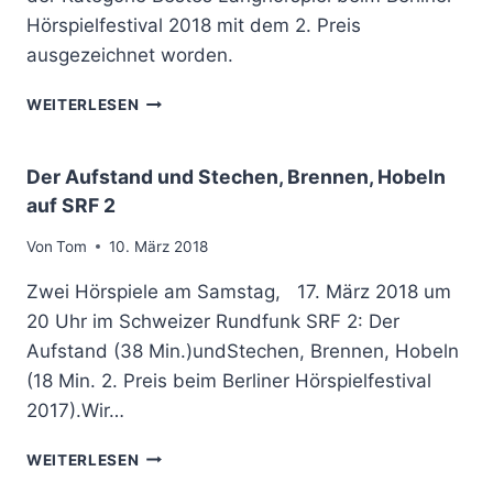
.
Hörspielfestival 2018 mit dem 2. Preis
2
ausgezeichnet worden.
0
1
2
WEITERLESEN
8
.
A
P
U
R
Der Aufstand und Stechen, Brennen, Hobeln
F
E
auf SRF 2
S
I
W
S
Von
Tom
10. März 2018
R
F
2
Ü
Zwei Hörspiele am Samstag, 17. März 2018 um
R
20 Uhr im Schweizer Rundfunk SRF 2: Der
D
Aufstand (38 Min.)undStechen, Brennen, Hobeln
U
M
(18 Min. 2. Preis beim Berliner Hörspielfestival
M
2017).Wir…
R
U
D
WEITERLESEN
M
E
B