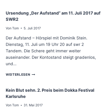
U
M
I
T
M
E
S
R
L
Ursendung „Der Aufstand“ am 11. Juli 2017 auf
C
U
Ü
SWR2
H
M
C
L
I
K
Von
Tom
5. Juli 2017
A
M
E
N
D
I
Der Aufstand – Hörspiel mit Dominik Stein.
D
L
M
Dienstag, 11. Juli um 19 Uhr 20 auf swr 2
F
F
D
U
Tandem. Die Schere geht immer weiter
K
E
N
U
U
auseinander. Der Kontostand steigt gnadenlos,
K
L
T
und…
T
S
U
C
U
WEITERLESEN
R
H
R
L
S
A
E
Kein Blut sehn. 2. Preis beim Dokka Festival
N
N
Karlsruhe
D
D
F
U
Von
Tom
31. Mai 2017
U