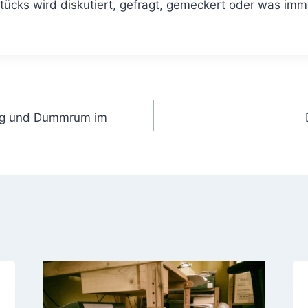
tücks wird diskutiert, gefragt, gemeckert oder was im
gation
ng und Dummrum im