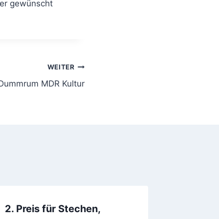
mer gewünscht
WEITER
Dummrum MDR Kultur
2. Preis für Stechen,
Hundel