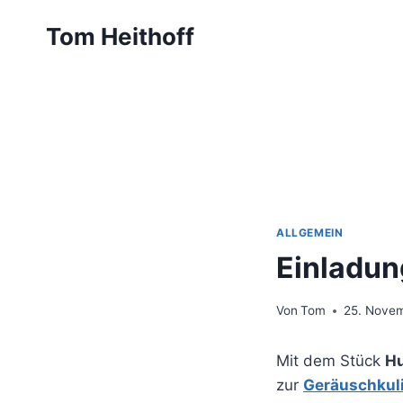
Zum
Tom Heithoff
Inhalt
springen
ALLGEMEIN
Einladun
Von
Tom
25. Nove
Mit dem Stück
H
zur
Geräuschkuli