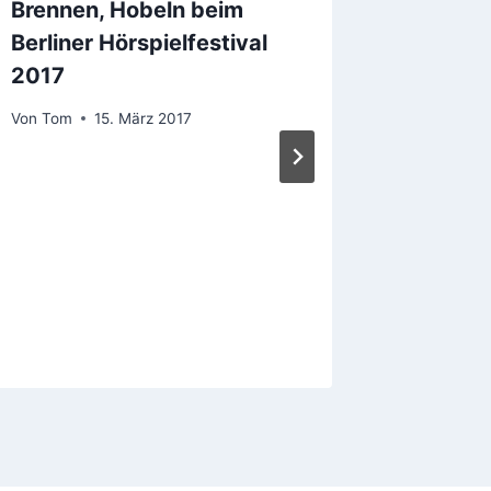
Brennen, Hobeln beim
Serie i
Berliner Hörspielfestival
Kultur
2017
Von
Tom
Von
Tom
15. März 2017